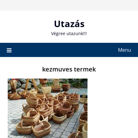
Skip
to
content
Utazás
Végree utazunk!!!
Menu
kezmuves termek