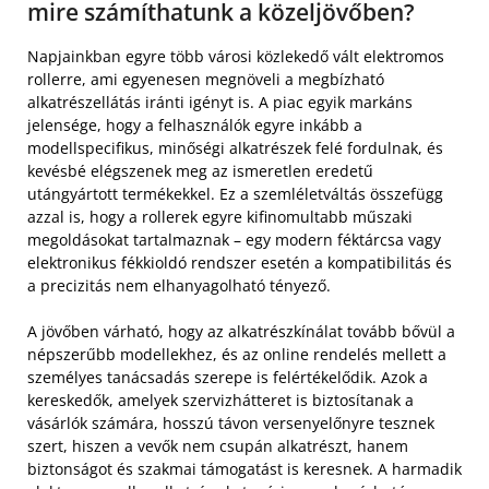
mire számíthatunk a közeljövőben?
Napjainkban egyre több városi közlekedő vált elektromos
rollerre, ami egyenesen megnöveli a megbízható
alkatrészellátás iránti igényt is. A piac egyik markáns
jelensége, hogy a felhasználók egyre inkább a
modellspecifikus, minőségi alkatrészek felé fordulnak, és
kevésbé elégszenek meg az ismeretlen eredetű
utángyártott termékekkel. Ez a szemléletváltás összefügg
azzal is, hogy a rollerek egyre kifinomultabb műszaki
megoldásokat tartalmaznak – egy modern féktárcsa vagy
elektronikus fékkioldó rendszer esetén a kompatibilitás és
a precizitás nem elhanyagolható tényező.
A jövőben várható, hogy az alkatrészkínálat tovább bővül a
népszerűbb modellekhez, és az online rendelés mellett a
személyes tanácsadás szerepe is felértékelődik. Azok a
kereskedők, amelyek szervizhátteret is biztosítanak a
vásárlók számára, hosszú távon versenyelőnyre tesznek
szert, hiszen a vevők nem csupán alkatrészt, hanem
biztonságot és szakmai támogatást is keresnek. A harmadik