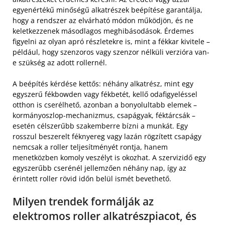
egyenértékű minőségű alkatrészek beépítése garantálja,
hogy a rendszer az elvárható módon működjön, és ne
keletkezzenek másodlagos meghibásodások. Érdemes
figyelni az olyan apró részletekre is, mint a fékkar kivitele –
például, hogy szenzoros vagy szenzor nélküli verzióra van-
e szükség az adott rollernél.
A beépítés kérdése kettős: néhány alkatrész, mint egy
egyszerű fékbowden vagy fékbetét, kellő odafigyeléssel
otthon is cserélhető, azonban a bonyolultabb elemek –
kormányoszlop-mechanizmus, csapágyak, féktárcsák –
esetén célszerűbb szakemberre bízni a munkát. Egy
rosszul beszerelt féknyereg vagy lazán rögzített csapágy
nemcsak a roller teljesítményét rontja, hanem
menetközben komoly veszélyt is okozhat. A szervizidő egy
egyszerűbb cserénél jellemzően néhány nap, így az
érintett roller rövid időn belül ismét bevethető.
Milyen trendek formálják az
elektromos roller alkatrészpiacot, és