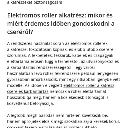
alkatrészeket biztonságosan!
Elektromos roller alkatrész: mikor és
miért érdemes időben gondoskodni a
cseréről?
A rendszeres használat során az elektromos rollerek
alkatrészei fokozatosan kopnak, és előbb-utóbb cserére
szorulnak. A fékbetétek, fékkarok, kábelek és csapágyak
élettartama erősen függ a terheléstől, az útviszonyoktól és
a karbantartás rendszerességétől – egy városi
használatban lévő roller fékrendszere például lényegesen
gyorsabban amortizálódik, mint egy ritkábban igénybe vett
modellé. Az időben elvégzett
elektromos roller alkatrész
csere és karbantartás
nemcsak a roller élettartamát
hosszabbítja meg, hanem a közlekedésbiztonságot is
közvetlenül befolyásolja.
A legtöbb meghibásodás nem hirtelen következik be,
hanem apró jelek előzik meg: szokatlan zaj a kerekek körül,
csökkent fékerő, vagy lazulás az összecsukható