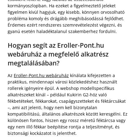
kormányoszlopban. Ha ezeket a figyelmeztető jeleket
figyelmen kívül hagyjuk, egy kisebb, könnyen orvosolható
probléma komoly és drágább meghibásodássá fejlődhet.
Érdemes ezért rendszeres szemrevételezést végezni, és
gyanú esetén haladéktalanul szakemberhez fordulni.
Hogyan segít az Eroller-Pont.hu
webáruház a megfelelő alkatrész
megtalálásában?
Az
Eroller-Pont.hu webáruház
kínálata kifejezetten a
praktikus, mindennapi városi közlekedéshez használt
rollerek igényeire épül. A webshop modellspecifikus
alkatrészeket kínál – például Kukirin G2-höz való
fékbetéteket, fékkarokat, csapágyszetteket és féktárcsákat
–, ami azt jelenti, hogy nem kell bizonytalan
kompatibilitású, általános alkatrészek között keresgélni. Ez
különösen fontos, hiszen egy rossz méretű féktárcsa vagy
egy nem illő fékkar beépítése rontja a teljesítményt, és
biztonsági kockázatot is jelenthet.