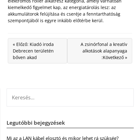
elektromos roller alkatrész kategória, amely várhatóan
kiemelkedő figyelmet kap, az energiatárolás lesz: az
akkumulátorok felújítása és cseréje a fenntarthatóság
szempontjából is egyre inkább előtérbe kerül.
« Előző: Kiadó iroda
A zsinórfonal a kreatív
Debrecen területén
alkotások alapanyaga
bőven akad
:Következő »
KERESÉS:
Legutóbbi bejegyzések
Mi az a LAN kábel elosztó és mikor lehet rá szükség?