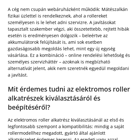
A cég nem csupán webáruházként működik: Mátészalkán
fizikai üzlettel is rendelkeznek, ahol a rollereket
személyesen is le lehet adni szervizre. A javításokat
tapasztalt szakember végzi, aki összetettebb, rejtett hibák
esetén is eredményesen dolgozik – beleértve az
akkumulátorok felújítását is, ami sok esetben
gazdaságosabb megoldás lehet, mint egy új egység
vásárlása. Ez a kombináció – online rendelési lehetőség és
személyes szervizháttér – azoknak is megbízható
alternatívát jelent, akik nem szeretnék egyedül megoldani
a javítást.
Mit érdemes tudni az elektromos roller
alkatrészek kiválasztásáról és
beépítéséről?
Az elektromos roller alkatrész kiválasztásánál az első és
legfontosabb szempont a kompatibilitás: mindig a saját
rollermodellhez megadott, gyártó által ajánlott
alkatrészeket érdemes keresni. Az eredeti vagy azzal