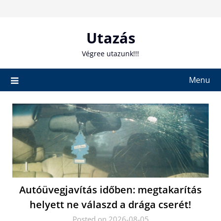
Skip
to
content
Utazás
Végree utazunk!!!
Menu
Autóüvegjavítás időben: megtakarítás
helyett ne válaszd a drága cserét!
Posted on 2026-08-05