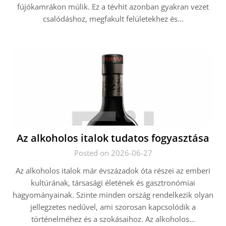
fújókamrákon múlik. Ez a tévhit azonban gyakran vezet
csalódáshoz, megfakult felületekhez és…
Az alkoholos italok tudatos fogyasztása
Posted on 2026-06-27
Az alkoholos italok már évszázadok óta részei az emberi
kultúrának, társasági életének és gasztronómiai
hagyományainak. Szinte minden ország rendelkezik olyan
jellegzetes nedűvel, ami szorosan kapcsolódik a
történelméhez és a szokásaihoz. Az alkoholos…