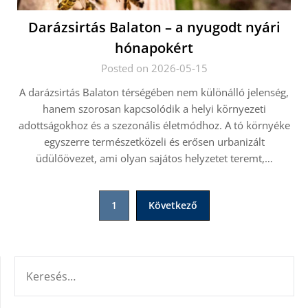
Darázsirtás Balaton – a nyugodt nyári
hónapokért
Posted on 2026-05-15
A darázsirtás Balaton térségében nem különálló jelenség,
hanem szorosan kapcsolódik a helyi környezeti
adottságokhoz és a szezonális életmódhoz. A tó környéke
egyszerre természetközeli és erősen urbanizált
üdülőövezet, ami olyan sajátos helyzetet teremt,…
Bejegyzések
1
Következő
lapozása
KERESÉS: