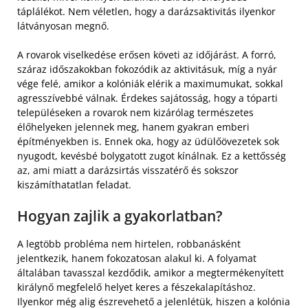
táplálékot. Nem véletlen, hogy a darázsaktivitás ilyenkor
látványosan megnő.
A rovarok viselkedése erősen követi az időjárást. A forró,
száraz időszakokban fokozódik az aktivitásuk, míg a nyár
vége felé, amikor a kolóniák elérik a maximumukat, sokkal
agresszívebbé válnak. Érdekes sajátosság, hogy a tóparti
településeken a rovarok nem kizárólag természetes
élőhelyeken jelennek meg, hanem gyakran emberi
építményekben is. Ennek oka, hogy az üdülőövezetek sok
nyugodt, kevésbé bolygatott zugot kínálnak. Ez a kettősség
az, ami miatt a darázsirtás visszatérő és sokszor
kiszámíthatatlan feladat.
Hogyan zajlik a gyakorlatban?
A legtöbb probléma nem hirtelen, robbanásként
jelentkezik, hanem fokozatosan alakul ki. A folyamat
általában tavasszal kezdődik, amikor a megtermékenyített
királynő megfelelő helyet keres a fészekalapításhoz.
Ilyenkor még alig észrevehető a jelenlétük, hiszen a kolónia