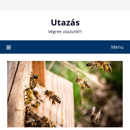
Skip
to
content
Utazás
Végree utazunk!!!
Menu