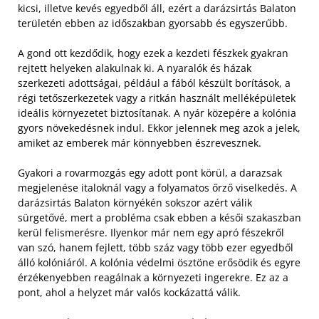
kicsi, illetve kevés egyedből áll, ezért a darázsirtás Balaton
területén ebben az időszakban gyorsabb és egyszerűbb.
A gond ott kezdődik, hogy ezek a kezdeti fészkek gyakran
rejtett helyeken alakulnak ki. A nyaralók és házak
szerkezeti adottságai, például a fából készült borítások, a
régi tetőszerkezetek vagy a ritkán használt melléképületek
ideális környezetet biztosítanak. A nyár közepére a kolónia
gyors növekedésnek indul. Ekkor jelennek meg azok a jelek,
amiket az emberek már könnyebben észrevesznek.
Gyakori a rovarmozgás egy adott pont körül, a darazsak
megjelenése italoknál vagy a folyamatos őrző viselkedés. A
darázsirtás Balaton környékén sokszor azért válik
sürgetővé, mert a probléma csak ebben a késői szakaszban
kerül felismerésre. Ilyenkor már nem egy apró fészekről
van szó, hanem fejlett, több száz vagy több ezer egyedből
álló kolóniáról. A kolónia védelmi ösztöne erősödik és egyre
érzékenyebben reagálnak a környezeti ingerekre. Ez az a
pont, ahol a helyzet már valós kockázattá válik.