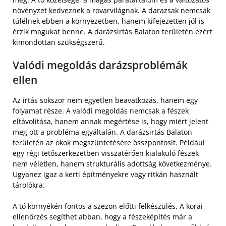
növényzet kedveznek a rovarvilágnak. A darazsak nemcsak
túlélnek ebben a környezetben, hanem kifejezetten jól is
érzik magukat benne. A darázsirtás Balaton területén ezért
kimondottan szükségszerű.
Valódi megoldás darázsproblémák
ellen
Az irtás sokszor nem egyetlen beavatkozás, hanem egy
folyamat része. A valódi megoldás nemcsak a fészek
eltávolítása, hanem annak megértése is, hogy miért jelent
meg ott a probléma egyáltalán. A darázsirtás Balaton
területén az okok megszüntetésére összpontosít. Például
egy régi tetőszerkezetben visszatérően kialakuló fészek
nem véletlen, hanem strukturális adottság következménye.
Ugyanez igaz a kerti építményekre vagy ritkán használt
tárolókra.
A tó környékén fontos a szezon előtti felkészülés. A korai
ellenőrzés segíthet abban, hogy a fészeképítés már a