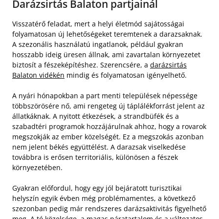
Darázsirtás Balaton partjainál
Visszatérő feladat, mert a helyi életmód sajátosságai
folyamatosan új lehetőségeket teremtenek a darazsaknak.
A szezonális használatú ingatlanok, például gyakran
hosszabb ideig üresen állnak, ami zavartalan környezetet
biztosít a fészeképítéshez. Szerencsére, a
darázsirtás
Balaton vidékén
mindig és folyamatosan igényelhető.
A nyári hónapokban a part menti települések népessége
többszörösére nő, ami rengeteg új táplálékforrást jelent az
állatkáknak. A nyitott étkezések, a strandbüfék és a
szabadtéri programok hozzájárulnak ahhoz, hogy a rovarok
megszokják az ember közelségét. Ez a megszokás azonban
nem jelent békés együttélést. A darazsak viselkedése
továbbra is erősen territoriális, különösen a fészek
környezetében.
Gyakran előfordul, hogy egy jól bejáratott turisztikai
helyszín egyik évben még problémamentes, a következő
szezonban pedig már rendszeres darázsaktivitás figyelhető
meg. A tó közelsége, a magas páratartalom és a változatos