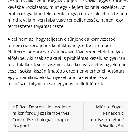
kezdeti szakaszban megszakadjon. Ez sokkal egyszerűbb és
kevésbé kockázatos, mint egy kifejlett kolónia kezelése. Az
emberek gyakran felismerik, hogy a darazsak jelenléte nem
mindig valamilyen hiba vagy rendellenesség, hanem egy
természetes folyamat része.
A cél nem az, hogy teljesen eltűnjenek a környezetből,
hanem ne kerüljenek konfliktushelyzetbe az emberi
élettérrel. A darázsirtás a hosszú távú szemléletet helyezi
előtérbe. Aki csak az aktuális problémát kezeli, az gyakran
újra találkozik vele, viszont, aki a környezetet is figyelembe
veszi, sokkal kiszámíthatóbb eredményt érhet el. A tópart
egy dinamikus, élő környezet, ahol az ember és a
természet folyamatosan egymás mellett létezik.
« Előző: Depresszió kezelése:
Miért előnyös
mikor fordulj szakemberhez –
Panasonic
Corvin Pszichológia Terápiás
rendszertelefon?
Központ
:Következő »