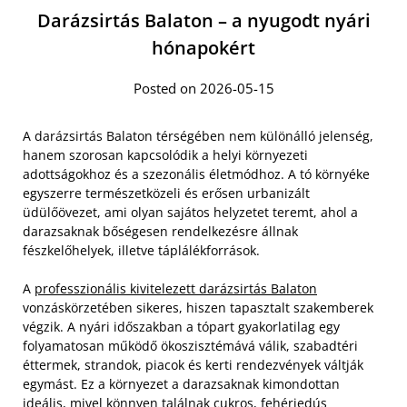
Darázsirtás Balaton – a nyugodt nyári
hónapokért
Posted on 2026-05-15
A darázsirtás Balaton térségében nem különálló jelenség,
hanem szorosan kapcsolódik a helyi környezeti
adottságokhoz és a szezonális életmódhoz. A tó környéke
egyszerre természetközeli és erősen urbanizált
üdülőövezet, ami olyan sajátos helyzetet teremt, ahol a
darazsaknak bőségesen rendelkezésre állnak
fészkelőhelyek, illetve táplálékforrások.
A
professzionális kivitelezett darázsirtás Balaton
vonzáskörzetében sikeres, hiszen tapasztalt szakemberek
végzik. A nyári időszakban a tópart gyakorlatilag egy
folyamatosan működő ökoszisztémává válik, szabadtéri
éttermek, strandok, piacok és kerti rendezvények váltják
egymást. Ez a környezet a darazsaknak kimondottan
ideális, mivel könnyen találnak cukros, fehérjedús