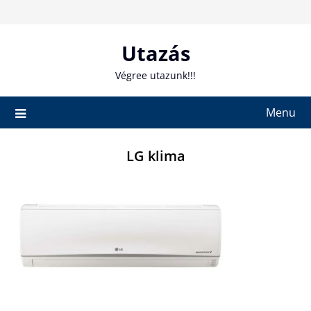
Skip
to
content
Utazás
Végree utazunk!!!
Menu
LG klima