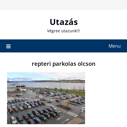
Skip
to
content
Utazás
Végree utazunk!!!
Menu
repteri parkolas olcson