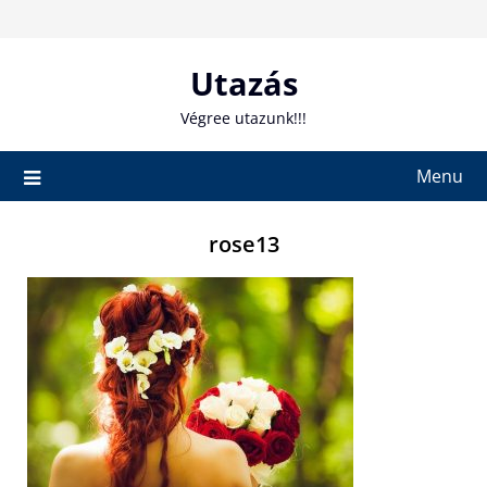
Skip
to
content
Utazás
Végree utazunk!!!
Menu
rose13