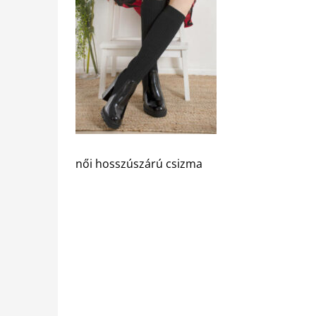
női hosszúszárú csizma