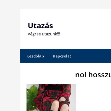
Skip
to
content
Utazás
Végree utazunk!!!
Kezdőlap
Kapcsolat
noi hossz