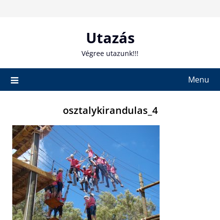
Skip
to
content
Utazás
Végree utazunk!!!
Menu
osztalykirandulas_4