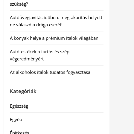
szükség?
Autóüvegjavítás időben: megtakarítás helyett
ne válaszd a drága cserét!
A konyak helye a prémium italok világában
Autófestékek a tartós és szép
végeredményért
Az alkoholos italok tudatos fogyasztása
Kategóriák
Egészség
Egyéb
Építkezés