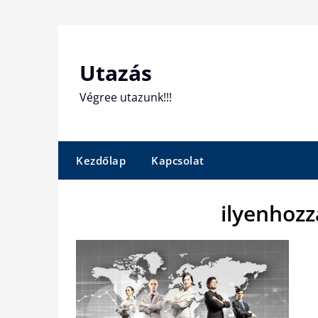
Skip
to
content
Utazás
Végree utazunk!!!
Kezdőlap
Kapcsolat
ilyenhozz