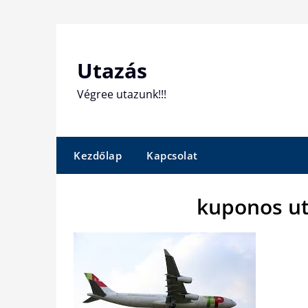
Skip
to
content
Utazás
Végree utazunk!!!
Kezdőlap
Kapcsolat
kuponos ut