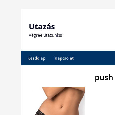
Skip
to
content
Utazás
Végree utazunk!!!
Kezdőlap
Kapcsolat
push 