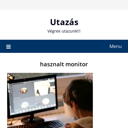
Skip
to
content
Utazás
Végree utazunk!!!
Menu
hasznalt monitor