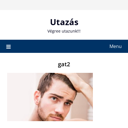
Skip
to
content
Utazás
Végree utazunk!!!
Menu
gat2