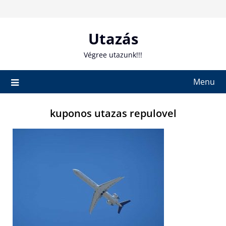
Skip
to
content
Utazás
Végree utazunk!!!
Menu
kuponos utazas repulovel