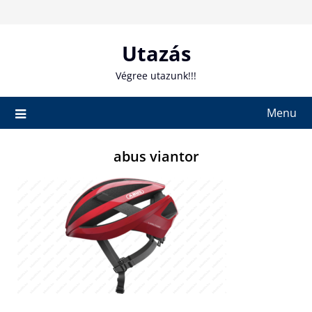
Skip
to
content
Utazás
Végree utazunk!!!
Menu
abus viantor