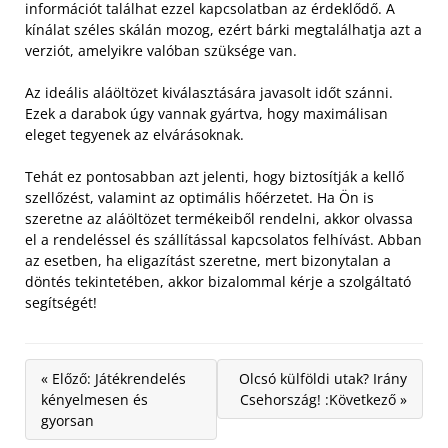
információt találhat ezzel kapcsolatban az érdeklődő. A
kínálat széles skálán mozog, ezért bárki megtalálhatja azt a
verziót, amelyikre valóban szüksége van.
Az ideális aláöltözet kiválasztására javasolt időt szánni.
Ezek a darabok úgy vannak gyártva, hogy maximálisan
eleget tegyenek az elvárásoknak.
Tehát ez pontosabban azt jelenti, hogy biztosítják a kellő
szellőzést, valamint az optimális hőérzetet. Ha Ön is
szeretne az aláöltözet termékeiből rendelni, akkor olvassa
el a rendeléssel és szállítással kapcsolatos felhívást. Abban
az esetben, ha eligazítást szeretne, mert bizonytalan a
döntés tekintetében, akkor bizalommal kérje a szolgáltató
segítségét!
« Előző: Játékrendelés
Olcsó külföldi utak? Irány
kényelmesen és
Csehország! :Következő »
gyorsan