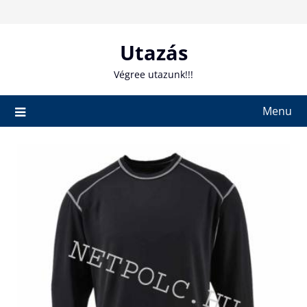
Skip
to
content
Utazás
Végree utazunk!!!
Menu