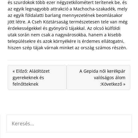
és szurdokok több ezer négyzetkilométert terítenek be, és
az egyik legnagyobb attrakció a Machocha-szakadék, mely
az egyik földalatti barlang mennyezetének beomlásakor
jött létre. A Cseh Köztársaság természetesen tele van még
érdekességekkel és gyönyörű tájakkal. Az olcsó külföldi
utak során nem csak a nagyvárosokba, hanem a kisebb
településekre és azok környékére is érdemes ellátogatni,
hiszen szép tájak várnak minket az ország számos részén.
« Előző: Aláöltözet
A Gepida női kerékpár
gyerekeknek és
valóságos álom
felnőtteknek
:Következő »
KERESÉS: