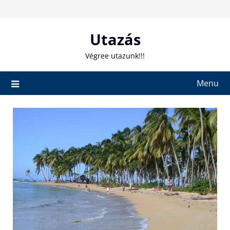
Skip
to
content
Utazás
Végree utazunk!!!
Menu