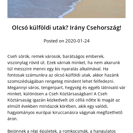
Olcsó külföldi utak? Irány Csehország!
Posted on 2020-01-24
Cseh sörök, remek városok, barátságos emberek,
viszonylag rövid út. Ezek várnak minket, ha nem akarunk
túl messzire menni egy kis nyaralás alkalmával. Ha
fontosak számunkra az olcsó külföldi utak, akkor hazánk
szomszédságában rengeteg mindent lehet felfedezni.
Megannyi város, tengerpart, hegység és egyéb látnivaló vár
minket, különösen a Cseh Köztársaságban! A Cseh
Köztársaság igazán közkedvelt úti céllá nőtte ki magát az
elmúlt években mindazok körében, akik egy valódi,
hagyományos európai kiruccanásra vágynak megfizethető
áron.
Bejönnek a régi épületek, a romkocsmák, a hangulatos