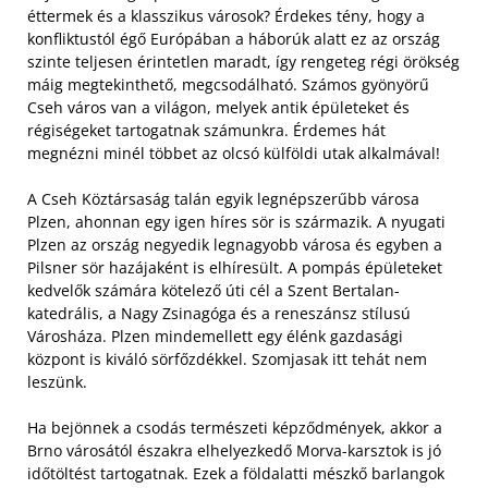
éttermek és a klasszikus városok? Érdekes tény, hogy a
konfliktustól égő Európában a háborúk alatt ez az ország
szinte teljesen érintetlen maradt, így rengeteg régi örökség
máig megtekinthető, megcsodálható. Számos gyönyörű
Cseh város van a világon, melyek antik épületeket és
régiségeket tartogatnak számunkra. Érdemes hát
megnézni minél többet az olcsó külföldi utak alkalmával!
A Cseh Köztársaság talán egyik legnépszerűbb városa
Plzen, ahonnan egy igen híres sör is származik. A nyugati
Plzen az ország negyedik legnagyobb városa és egyben a
Pilsner sör hazájaként is elhíresült. A pompás épületeket
kedvelők számára kötelező úti cél a Szent Bertalan-
katedrális, a Nagy Zsinagóga és a reneszánsz stílusú
Városháza. Plzen mindemellett egy élénk gazdasági
központ is kiváló sörfőzdékkel. Szomjasak itt tehát nem
leszünk.
Ha bejönnek a csodás természeti képződmények, akkor a
Brno városától északra elhelyezkedő Morva-karsztok is jó
időtöltést tartogatnak. Ezek a földalatti mészkő barlangok