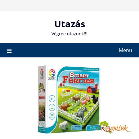
Skip
to
content
Utazás
Végree utazunk!!!
Menu