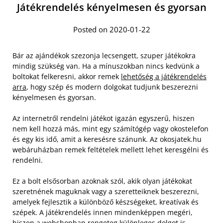
Játékrendelés kényelmesen és gyorsan
Posted on 2020-01-22
Bár az ajándékok szezonja lecsengett, szuper játékokra
mindig szükség van. Ha a mínuszokban nincs kedvünk a
boltokat felkeresni, akkor remek
lehetőség a játékrendelés
arra
, hogy szép és modern dolgokat tudjunk beszerezni
kényelmesen és gyorsan.
Az internetről rendelni játékot igazán egyszerű, hiszen
nem kell hozzá más, mint egy számítógép vagy okostelefon
és egy kis idő, amit a keresésre szánunk. Az okosjatek.hu
webáruházban remek feltételek mellett lehet keresgélni és
rendelni.
Ez a bolt elsősorban azoknak szól, akik olyan játékokat
szeretnének maguknak vagy a szeretteiknek beszerezni,
amelyek fejlesztik a különböző készségeket, kreatívak és
szépek. A játékrendelés innen mindenképpen megéri,
hiszen a webshopban rengeteg különleges dolgot is