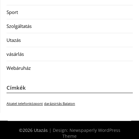
Sport
Szolgáltatás
Utazás
vásárlás
Webáruház
Címkék
Alcatel telefonközpont
darázsirtás Balaton
©2026 Utazás
| Design:
Newspaperly WordPress
Theme