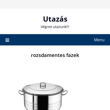
Skip
to
content
Utazás
Végree utazunk!!!
Menu
rozsdamentes fazek