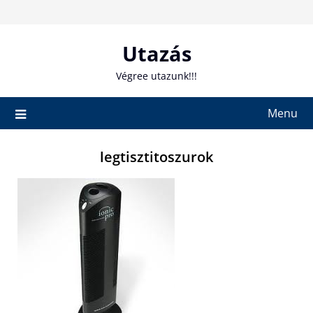
Skip
to
content
Utazás
Végree utazunk!!!
Menu
legtisztitoszurok