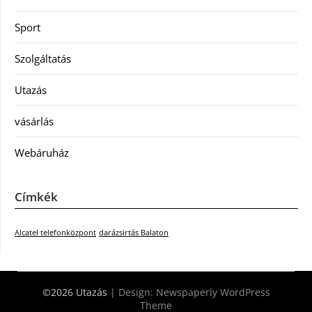
Sport
Szolgáltatás
Utazás
vásárlás
Webáruház
Címkék
Alcatel telefonközpont
darázsirtás Balaton
©2026 Utazás
| Design:
Newspaperly WordPress
Theme