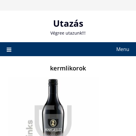
Skip
to
content
Utazás
Végree utazunk!!!
Menu
kermlikorok