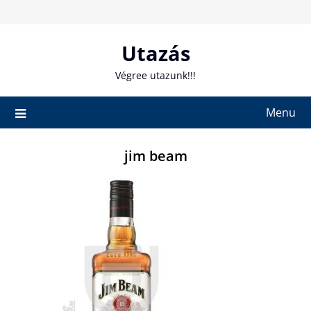
Skip
to
content
Utazás
Végree utazunk!!!
Menu
jim beam