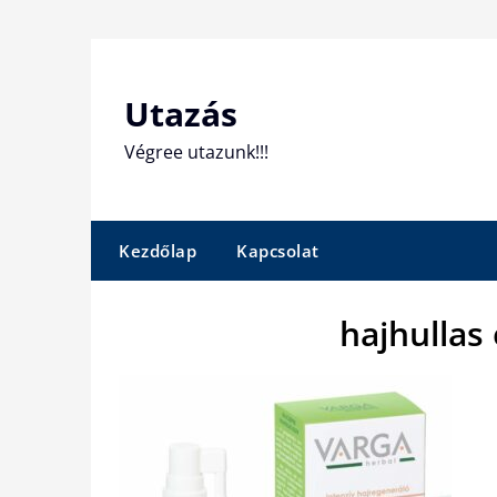
Skip
to
content
Utazás
Végree utazunk!!!
Kezdőlap
Kapcsolat
hajhullas