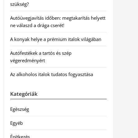
szükség?
Autóüvegjavítás időben: megtakarítás helyett
ne válaszd a drága cserét!
A konyak helye a prémium italok világában
Autófestékek a tartós és szép
végeredményért
Az alkoholos italok tudatos fogyasztása
Kategóriák
Egészség
Egyéb
Építkezés