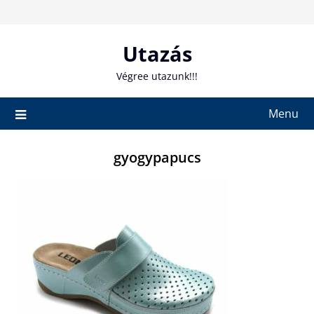
Skip
to
content
Utazás
Végree utazunk!!!
Menu
gyogypapucs