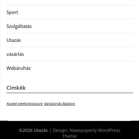
Sport
Szolgáltatás
Utazás
vásárlás
Webáruház
Címkék
Alcatel telefonközpont
darázsirtás Balaton
©2026 Utazás
| Design:
Newspaperly WordPress
Theme