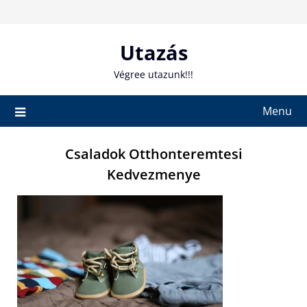
Skip
to
content
Utazás
Végree utazunk!!!
Menu
Csaladok Otthonteremtesi
Kedvezmenye