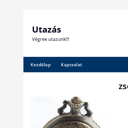
Skip
to
content
Utazás
Végree utazunk!!!
Kezdőlap
Kapcsolat
zs