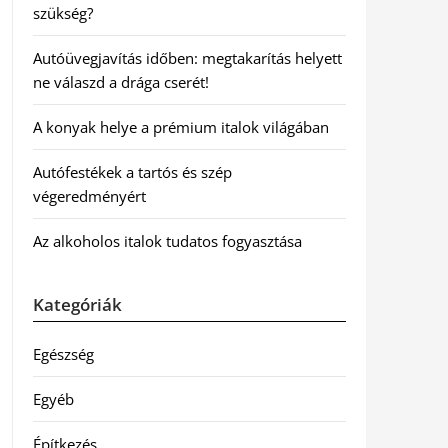
szükség?
Autóüvegjavítás időben: megtakarítás helyett
ne válaszd a drága cserét!
A konyak helye a prémium italok világában
Autófestékek a tartós és szép
végeredményért
Az alkoholos italok tudatos fogyasztása
Kategóriák
Egészség
Egyéb
Építkezés