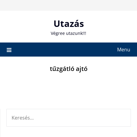
Skip
to
content
Utazás
Végree utazunk!!!
Menu
tűzgátló ajtó
KERESÉS: