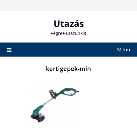
Skip
to
content
Utazás
Végree utazunk!!!
Menu
kertigepek-min