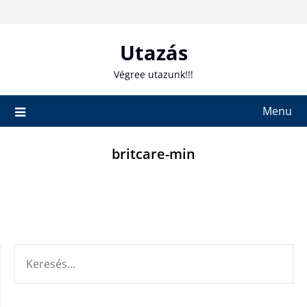
Skip
to
content
Utazás
Végree utazunk!!!
Menu
britcare-min
KERESÉS: