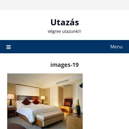
Skip
to
content
Utazás
Végree utazunk!!!
Menu
images-19