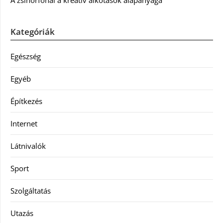
A zsinórfonal a kreatív alkotások alapanyaga
Kategóriák
Egészség
Egyéb
Építkezés
Internet
Látnivalók
Sport
Szolgáltatás
Utazás