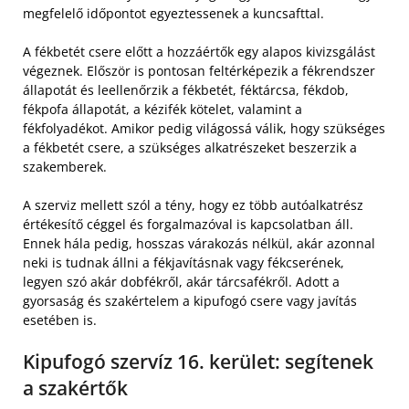
megfelelő időpontot egyeztessenek a kuncsafttal.
A fékbetét csere előtt a hozzáértők egy alapos kivizsgálást
végeznek. Először is pontosan feltérképezik a fékrendszer
állapotát és leellenőrzik a fékbetét, féktárcsa, fékdob,
fékpofa állapotát, a kézifék kötelet, valamint a
fékfolyadékot. Amikor pedig világossá válik, hogy szükséges
a fékbetét csere, a szükséges alkatrészeket beszerzik a
szakemberek.
A szerviz mellett szól a tény, hogy ez több autóalkatrész
értékesítő céggel és forgalmazóval is kapcsolatban áll.
Ennek hála pedig, hosszas várakozás nélkül, akár azonnal
neki is tudnak állni a fékjavításnak vagy fékcserének,
legyen szó akár dobfékről, akár tárcsafékről. Adott a
gyorsaság és szakértelem a kipufogó csere vagy javítás
esetében is.
Kipufogó szervíz 16. kerület: segítenek
a szakértők