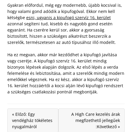
Gyakran előfordul, még egy modernebb, újabb kocsival is,
hogy valami gond adódik a kipufogóval. Ekkor nem kell
kétségbe
esni, ugyanis a kipufogó szervíz 16. kerület
azonnal segíteni tud, kisebb és nagyobb gond esetén
egyaránt. Ha cserére kerül sor, akkor a gyorsaság
biztosított, hiszen a szükséges alkatrészt beszerzik a
szerelők, természetesen az autó típusához illő modellt.
Ha ez megvan, akkor már kezdődhet a kipufogó javítása
vagy cseréje. A kipufogó szervíz 16. kerület mindig
bizonyos lépések alapján dolgozik. Az első lépés a verda
felemelése és lebiztosítása, amit a szerelők mindig modern
emelőkkel végeznek. Ha ez kész, akkor a kipufogó szervíz
16. kerület hozzáértői a kocsi alján lévő kipufogó rendszert
a szükséges csatlakozási pontnál megbontják.
« Előző: Egy
A High Care kezelés árak
vendégház tökéletes
megfizethető jellegűek
nyugalmáról
:Következő »