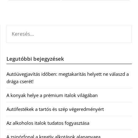
KERESÉS:
Legutóbbi bejegyzések
Autóüvegjavítás időben: megtakarítás helyett ne válaszd a
drága cserét!
A konyak helye a prémium italok világában
Autófestékek a tartós és szép végeredményért
Az alkoholos italok tudatos fogyasztása
A zsinórfonal a kreatív alkotások alapanyaga