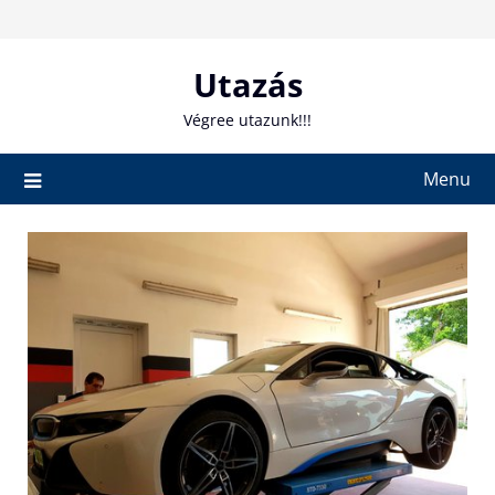
Skip
to
content
Utazás
Végree utazunk!!!
Menu