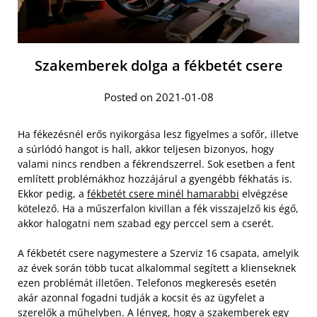
Szakemberek dolga a fékbetét csere
Posted on 2021-01-08
Ha fékezésnél erős nyikorgása lesz figyelmes a sofőr, illetve
a súrlódó hangot is hall, akkor teljesen bizonyos, hogy
valami nincs rendben a fékrendszerrel. Sok esetben a fent
említett problémákhoz hozzájárul a gyengébb fékhatás is.
Ekkor pedig, a
fékbetét csere minél hamarabbi
elvégzése
kötelező. Ha a műszerfalon kivillan a fék visszajelző kis égő,
akkor halogatni nem szabad egy perccel sem a cserét.
A fékbetét csere nagymestere a Szerviz 16 csapata, amelyik
az évek során több tucat alkalommal segített a klienseknek
ezen problémát illetően. Telefonos megkeresés esetén
akár azonnal fogadni tudják a kocsit és az ügyfelet a
szerelők a műhelyben. A lényeg, hogy a szakemberek egy