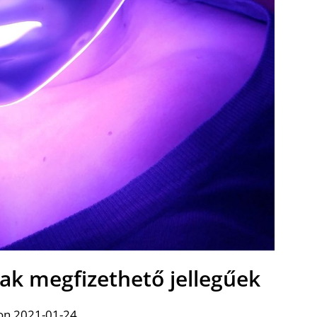
rak megfizethető jellegűek
on 2021-01-24