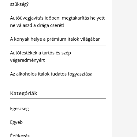
szükség?
Autóüvegjavítás időben: megtakarítás helyett
ne válaszd a drága cserét!
A konyak helye a prémium italok világában
Autófestékek a tartós és szép
végeredményért
Az alkoholos italok tudatos fogyasztása
Kategóriák
Egészség
Egyéb
Építkezés