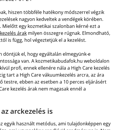
lóak, hiszen többféle hatékony módszerrel végzik
ezelések nagyon kedveltek a vendégek körében.
. Mielőtt egy kozmetikai szalonban kérné ezt a
 kezelés árak
milyen összegre rúgnak. Elmondható,
l is függ, hol végeztetjük el a kezelést.
n döntjük el, hogy egyáltalán elmegyünk-e
fontossága van. A kozmetikabudafok.hu weboldalon
vül profi, ennek ellenére nála a High Care kezelés
ig tart a High Care vákuumkezelés arcra, az ára
 testre, ebben az esetben a 10 perces eljárásért
gh Care kezelés árak nem magasak ennél a
 az arckezelés is
az egyik használt metódus, ami tulajdonképpen egy