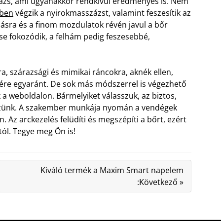
zs, ami ugyanakkor rendkívül eredményes is. Nem
őben
végzik a nyirokmasszázst, valamint feszesítik az
zásra és a finom mozdulatok révén javul a bőr
ése fokozódik, a felhám pedig feszesebbé,
ra, szárazsági és mimikai ráncokra, aknék ellen,
ésére egyaránt. De sok más módszerrel is végezhető
a weboldalon. Bármelyiket válasszuk, az biztos,
részünk. A szakember munkája nyomán a vendégek
 Az arckezelés felüdíti és megszépíti a bőrt, ezért
ól. Tegye meg Ön is!
Kiváló termék a Maxim Smart napelem
:Következő »