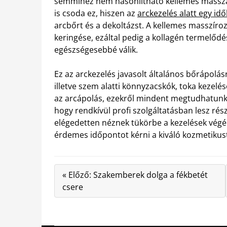
semmihez nem hasonlítható kellemes masszá
is csoda ez, hiszen az
arckezelés alatt egy id
arcbőrt és a dekoltázst. A kellemes masszíro
keringése, ezáltal pedig a kollagén termelőd
egészségesebbé válik.
Ez az arckezelés javasolt általános bőrápolás
illetve szem alatti könnyzacskók, toka kezel
az arcápolás, ezekről mindent megtudhatunk 
hogy rendkívül profi szolgáltatásban lesz 
elégedetten néznek tükörbe a kezelések végén.
érdemes időpontot kérni a kiváló kozmetikust
« Előző: Szakemberek dolga a fékbetét
csere