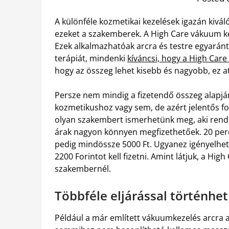
A különféle kozmetikai kezelések igazán kivá
ezeket a szakemberek. A High Care vákuum k
Ezek alkalmazhatóak arcra és testre egyaránt
terápiát, mindenki
kíváncsi, hogy a High Care
hogy az összeg lehet kisebb és nagyobb, ez attó
Persze nem mindig a fizetendő összeg alapjá
kozmetikushoz vagy sem, de azért jelentős 
olyan szakembert ismerhetünk meg, aki rendkí
árak nagyon könnyen megfizethetőek. 20 perc
pedig mindössze 5000 Ft. Ugyanez igényelhető
2200 Forintot kell fizetni. Amint látjuk, a Hi
szakembernél.
Többféle eljárással történhet
Például a már említett vákuumkezelés arcra 