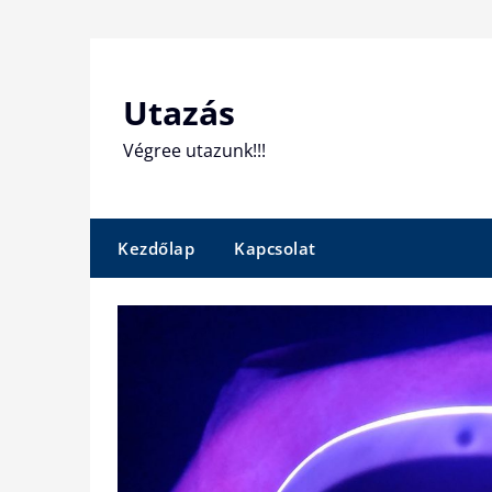
Skip
to
content
Utazás
Végree utazunk!!!
Kezdőlap
Kapcsolat