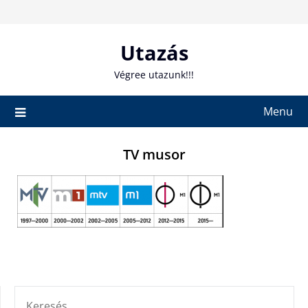
Skip
to
content
Utazás
Végree utazunk!!!
Menu
TV musor
KERESÉS: