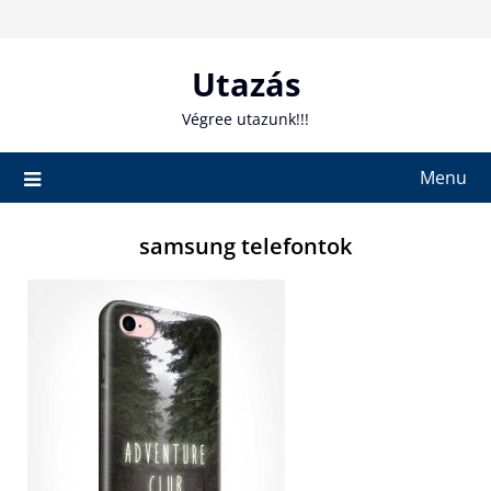
Skip
to
content
Utazás
Végree utazunk!!!
Menu
samsung telefontok