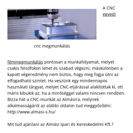
A CNC
egyedi
cnc megmunkálás
fémmegmunkálás
pontosan a munkafolyamat, melyet
csakis felsőfokon lehet és szabad végezni, máskülönben a
kapott végeredmény nem biztos, hogy meg fogja ütni az
elfogadható szintet. Ha veszünk egy mindennapos
használati tárgyat, melyet CNC-eljárással alakítottak ki, ott
máris kibukik az, ha a minőséggel valami nincsen rendben.
Bízza hát a CNC-munkát az Almásira, melynek
alkalmasságáról az alábbi oldalon tud meggyőződni:
http://www.almasi-s.hu/
Mit tud ajánlani az Almási Ipari és Kereskedelmi Kft.?