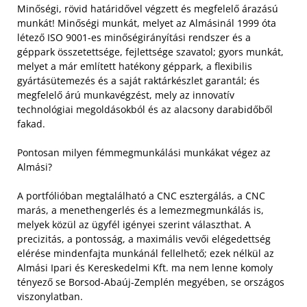
Minőségi, rövid határidővel végzett és megfelelő árazású
munkát! Minőségi munkát, melyet az Almásinál 1999 óta
létező ISO 9001-es minőségirányítási rendszer és a
géppark összetettsége, fejlettsége szavatol; gyors munkát,
melyet a már említett hatékony géppark, a flexibilis
gyártásütemezés és a saját raktárkészlet garantál; és
megfelelő árú munkavégzést, mely az innovatív
technológiai megoldásokból és az alacsony darabidőből
fakad.
Pontosan milyen fémmegmunkálási munkákat végez az
Almási?
A portfólióban megtalálható a CNC esztergálás, a CNC
marás, a menethengerlés és a lemezmegmunkálás is,
melyek közül az ügyfél igényei szerint választhat. A
precizitás, a pontosság, a maximális vevői elégedettség
elérése mindenfajta munkánál fellelhető; ezek nélkül az
Almási Ipari és Kereskedelmi Kft. ma nem lenne komoly
tényező se Borsod-Abaúj-Zemplén megyében, se országos
viszonylatban.