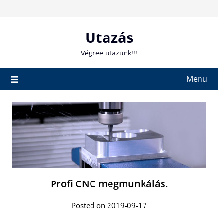
Skip
to
content
Utazás
Végree utazunk!!!
Menu
Profi CNC megmunkálás.
Posted on 2019-09-17