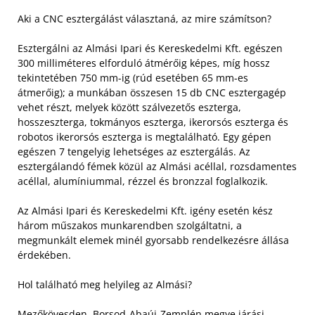
Aki a CNC esztergálást választaná, az mire számítson?
Esztergálni az Almási Ipari és Kereskedelmi Kft. egészen
300 milliméteres elforduló átmérőig képes, míg hossz
tekintetében 750 mm-ig (rúd esetében 65 mm-es
átmerőig); a munkában összesen 15 db CNC esztergagép
vehet részt, melyek között szálvezetős eszterga,
hosszeszterga, tokmányos eszterga, ikerorsós eszterga és
robotos ikerorsós eszterga is megtalálható. Egy gépen
egészen 7 tengelyig lehetséges az esztergálás. Az
esztergálandó fémek közül az Almási acéllal, rozsdamentes
acéllal, alumíniummal, rézzel és bronzzal foglalkozik.
Az Almási Ipari és Kereskedelmi Kft. igény esetén kész
három műszakos munkarendben szolgáltatni, a
megmunkált elemek minél gyorsabb rendelkezésre állása
érdekében.
Hol található meg helyileg az Almási?
Mezőkövesden, Borsod-Abaúj-Zemplén megye járási