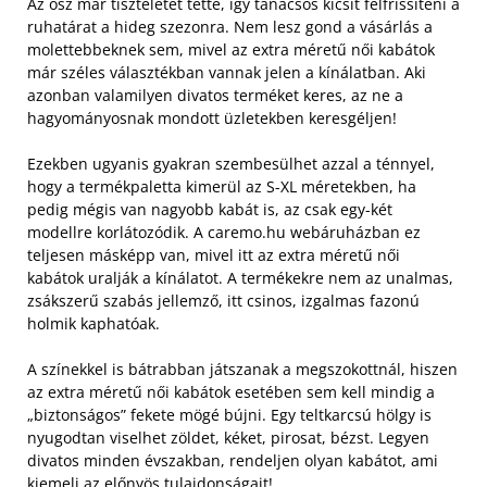
Az ősz már tiszteletét tette, így tanácsos kicsit felfrissíteni a
ruhatárat a hideg szezonra. Nem lesz gond a vásárlás a
molettebbeknek sem, mivel az extra méretű női kabátok
már széles választékban vannak jelen a kínálatban. Aki
azonban valamilyen divatos terméket keres, az ne a
hagyományosnak mondott üzletekben keresgéljen!
Ezekben ugyanis gyakran szembesülhet azzal a ténnyel,
hogy a termékpaletta kimerül az S-XL méretekben, ha
pedig mégis van nagyobb kabát is, az csak egy-két
modellre korlátozódik. A caremo.hu webáruházban ez
teljesen másképp van, mivel itt az extra méretű női
kabátok uralják a kínálatot. A termékekre nem az unalmas,
zsákszerű szabás jellemző, itt csinos, izgalmas fazonú
holmik kaphatóak.
A színekkel is bátrabban játszanak a megszokottnál, hiszen
az extra méretű női kabátok esetében sem kell mindig a
„biztonságos” fekete mögé bújni. Egy teltkarcsú hölgy is
nyugodtan viselhet zöldet, kéket, pirosat, bézst. Legyen
divatos minden évszakban, rendeljen olyan kabátot, ami
kiemeli az előnyös tulajdonságait!