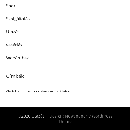
Sport
Szolgáltatás
Utazás
vásárlás
Webáruház
Címkék
Alcatel telefonközpont
darázsirtás Balaton
©2026 Utazás
| Design:
Newspaperly WordPress
Theme