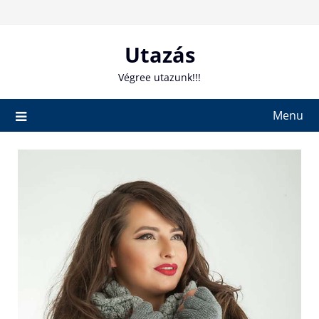
Skip
to
content
Utazás
Végree utazunk!!!
Menu