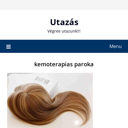
Skip
to
content
Utazás
Végree utazunk!!!
Menu
kemoterapias paroka