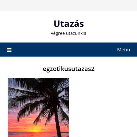
Skip
to
content
Utazás
Végree utazunk!!!
Menu
egzotikusutazas2