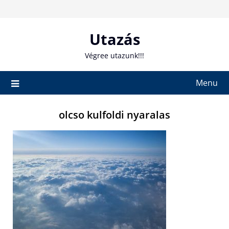
Skip
to
content
Utazás
Végree utazunk!!!
Menu
olcso kulfoldi nyaralas