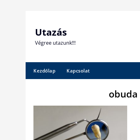
Skip
to
content
Utazás
Végree utazunk!!!
Kezdőlap
Kapcsolat
obuda 