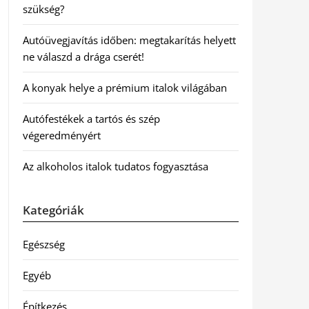
szükség?
Autóüvegjavítás időben: megtakarítás helyett
ne válaszd a drága cserét!
A konyak helye a prémium italok világában
Autófestékek a tartós és szép
végeredményért
Az alkoholos italok tudatos fogyasztása
Kategóriák
Egészség
Egyéb
Építkezés