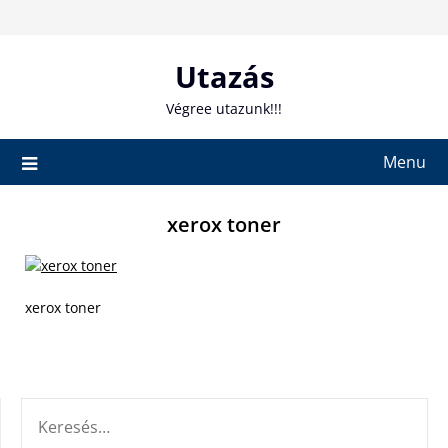
Skip
to
content
Utazás
Végree utazunk!!!
Menu
xerox toner
xerox toner
KERESÉS: