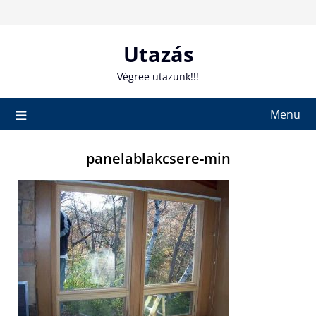
Skip
to
content
Utazás
Végree utazunk!!!
Menu
panelablakcsere-min