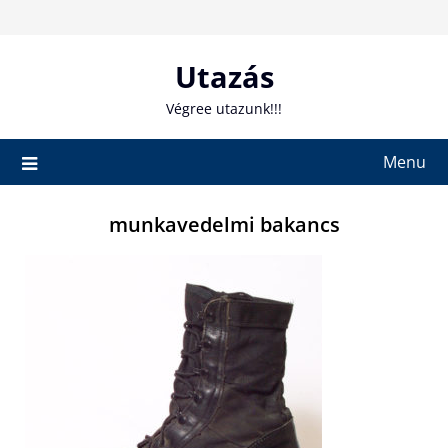
Skip
to
content
Utazás
Végree utazunk!!!
Menu
munkavedelmi bakancs