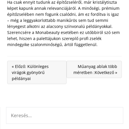
Ha csak ennyit tudunk az építőzseléről, már kristálytiszta
képet kapunk annak relevanciájáról. A minőségi, prémium
építőzselében nem fogunk csalódni, ám ez fordítva is igaz
– még a leggyakorlottabb manikűrös sem tud semmi
lényegest alkotni az alacsony színvonalú példányokkal.
Szerencsére a Monabeauty esetében ez utóbbiról szó sem
lehet, hiszen a palettájukon szereplő profi zselék
mindegyike szalonminőségű, ártól függetlenül.
« Előző: Különleges
Műanyag ablak több
virágok gyönyörű
méretben :Következő »
példányai
KERESÉS: