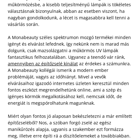
műkörmözésbe, a kisebb teljesítményű lámpák is tökéletes
választásnak bizonyulnak, abban az esetben viszont, ha
nagyban gondolkodunk, a lécet is magasabbra kell tenni a
vásárlás során.
A Monabeauty széles spektrumon mozgó termékei minden
igényt és elvárást lefednek, így nekünk nem is marad más
dolgunk, csak mazsolázgatni a műkörmös UV lámpák
fantasztikus felhozatalában. Ugyanez a teendő vár ránk,
amennyiben az építőzselé kínálat
az érdekes a számunkra.
A Monabeauty kollégái ismerik a modern ember
problémáját, vagyis az időhiányt. Mivel a vevők
elvárásaihoz igazodó internetes üzleten keresztül minden
fontos eszközt megrendelhetünk online, ami a szép és
igényes körmök megalkotásához kell, nemcsak időt, de
energiát is megspórolhatunk magunknak.
Miért olyan fontos jó alaposan bekészletezni a már említett
építőzseléből? Nos, a szóban forgó zselé az egész
manikűrözés alapja, ugyanis a szakember ezt formázza
meg, illetve erre építi rá a díszítőelemeket a továbbiakban.