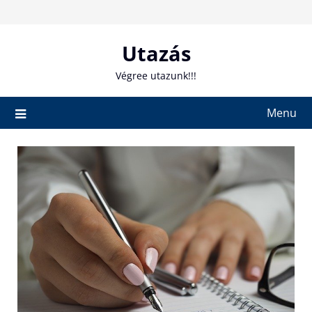
Skip
to
content
Utazás
Végree utazunk!!!
Menu