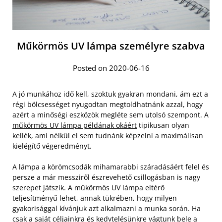
Műkörmös UV lámpa személyre szabva
Posted on 2020-06-16
A jó munkához idő kell, szoktuk gyakran mondani, ám ezt a
régi bölcsességet nyugodtan megtoldhatnánk azzal, hogy
azért a minőségi eszközök megléte sem utolsó szempont. A
műkörmös UV lámpa példának okáért
tipikusan olyan
kellék, ami nélkül el sem tudnánk képzelni a maximálisan
kielégítő végeredményt.
A lámpa a körömcsodák mihamarabbi száradásáért felel és
persze a már messziről észrevehető csillogásban is nagy
szerepet játszik. A műkörmös UV lámpa eltérő
teljesítményű lehet, annak tükrében, hogy milyen
gyakorisággal kívánjuk azt alkalmazni a munka során. Ha
csak a saját céljainkra és kedvtelésünkre vágtunk bele a