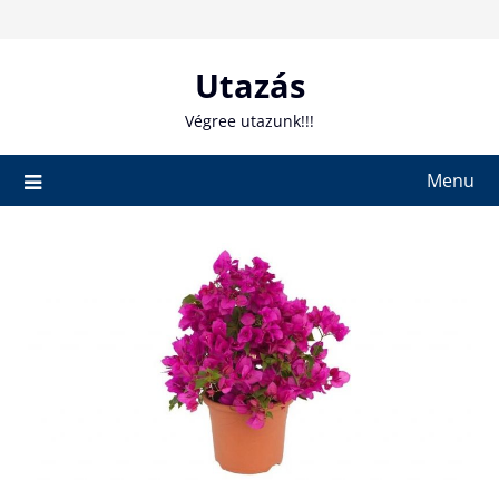
Skip
to
content
Utazás
Végree utazunk!!!
Menu