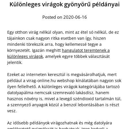
Különleges virágok gyönyörű példányai
Posted on 2020-06-16
Egy otthon virág nélkül olyan, mint az étel só nélkül, de ez
tájainkon csak nagyon ritka esetben van így, hiszen
mindenki törekszik arra, hogy kellemessé tegye a
környezetét. Igazán meghitt
hangulatot teremtenek a
különleges virágok
, amelyek egyre többek választását
jelentik.
Ezeket az interneten keresztül is megvásárolhatjuk, mert
például a virag-online.hu webshop kínálatában nagyon sok
ilyen fellelhető. A különleges virágok kategóriájába tartozó
datolyapálma nemcsak szemrevaló lakásdísz, hanem
hasznos növény is, mivel a levegő széndioxid tartalmán túl,
a szennyező anyagok közül a benzol lebontásában is részt
vesz.
Az idősebb példányok virágozhatnak és még datolyára
emlékeztető gyümölcsöt is hozhatnak. Igen kedveli a