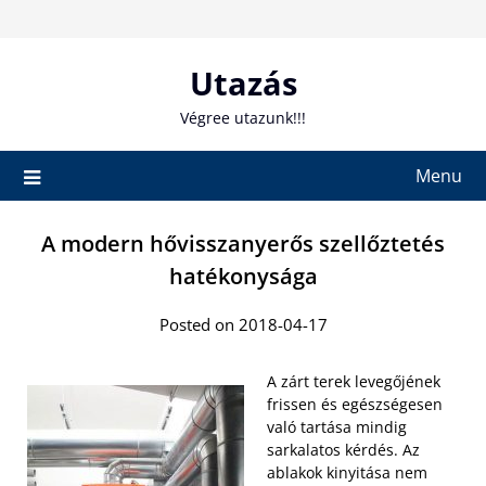
Skip
to
content
Utazás
Végree utazunk!!!
Menu
A modern hővisszanyerős szellőztetés
hatékonysága
Posted on 2018-04-17
A zárt terek levegőjének
frissen és egészségesen
való tartása mindig
sarkalatos kérdés. Az
ablakok kinyitása nem