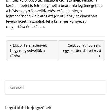
Mindez különböző technikákkal oldható meg. Például a
kerámia betét is felmelegítheti a beáramló légtömeget, de
a hővisszanyerős szellőztetés terén jelenleg a
legmodernebb kialakítás azt jelenti, hogy az elhasznált
levegő hőjét használják fel a kellemes környezet
megtartása érdekében.
« Előző: Tefal edények,
Cégkivonat gyorsan,
hogy megkedveljük a
egyszerűen :Következő
főzést
»
KERESÉS:
Legutóbbi bejegyzések