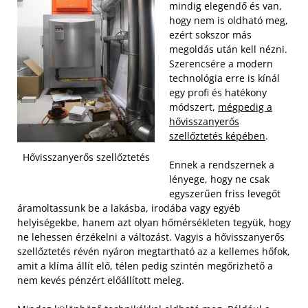
mindig elegendő és van,
hogy nem is oldható meg,
ezért sokszor más
megoldás után kell nézni.
Szerencsére a modern
technológia erre is kínál
egy profi és hatékony
módszert,
mégpedig a
hővisszanyerős
szellőztetés képében
.
Hővisszanyerős szellőztetés
Ennek a rendszernek a
lényege, hogy ne csak
egyszerűen friss levegőt
áramoltassunk be a lakásba, irodába vagy egyéb
helyiségekbe, hanem azt olyan hőmérsékleten tegyük, hogy
ne lehessen érzékelni a változást. Vagyis a hővisszanyerős
szellőztetés révén nyáron megtartható az a kellemes hőfok,
amit a klíma állít elő, télen pedig szintén megőrizhető a
nem kevés pénzért előállított meleg.