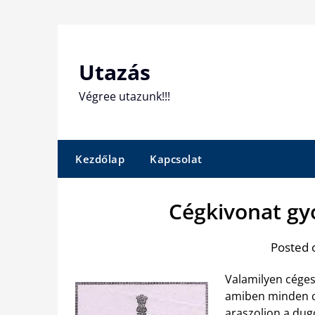
Skip
to
content
Utazás
Végree utazunk!!!
Kezdőlap
Kapcsolat
Cégkivonat gy
Posted 
Valamilyen céges
amiben minden cé
araszoljon a dug