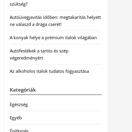
szükség?
Autóüvegjavítás időben: megtakarítás helyett
ne válaszd a drága cserét!
A konyak helye a prémium italok világában
Autófestékek a tartós és szép
végeredményért
Az alkoholos italok tudatos fogyasztása
Kategóriák
Egészség
Egyéb
Építkezés