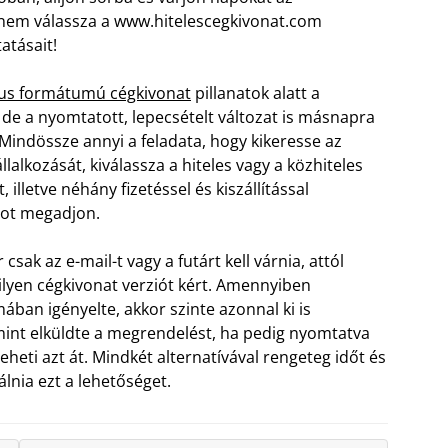
anem válassza a www.hitelescegkivonat.com
atásait!
kus formátumú cégkivonat
pillanatok alatt a
 de a nyomtatott, lepecsételt változat is másnapra
 Mindössze annyi a feladata, hogy kikeresse az
llalkozását, kiválassza a hiteles vagy a közhiteles
 illetve néhány fizetéssel és kiszállítással
tot megadjon.
csak az e-mail-t vagy a futárt kell várnia, attól
lyen cégkivonat verziót kért. Amennyiben
ában igényelte, akkor szinte azonnal ki is
int elküldte a megrendelést, ha pedig nyomtatva
eti azt át. Mindkét alternatívával rengeteg időt és
lnia ezt a lehetőséget.