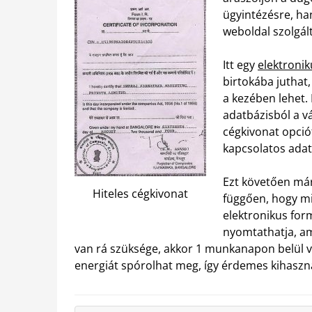
ügyintézésre, h
weboldal szolgált
Itt egy
elektroni
birtokába juthat,
a kezében lehet.
adatbázisból a vá
cégkivonat opciót,
kapcsolatos ada
Ezt követően már 
Hiteles cégkivonat
függően, hogy mi
elektronikus form
nyomtathatja, am
van rá szüksége, akkor 1 munkanapon belül veh
energiát spórolhat meg, így érdemes kihaszná