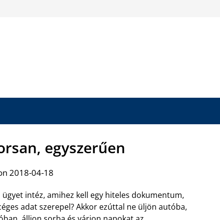
orsan, egyszerűen
on 2018-04-18
 ügyet intéz, amihez kell egy hiteles dokumentum,
ges adat szerepel? Akkor ezúttal ne üljön autóba,
óban, álljon sorba és várjon napokat az