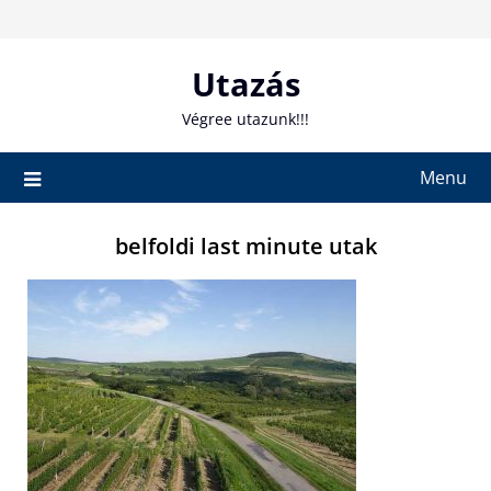
Skip
to
content
Utazás
Végree utazunk!!!
Menu
belfoldi last minute utak