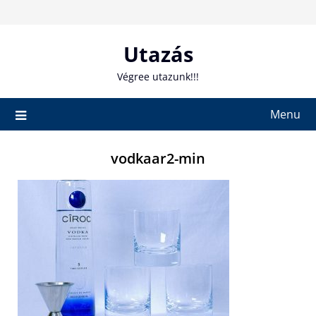
Skip
to
content
Utazás
Végree utazunk!!!
Menu
vodkaar2-min